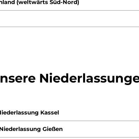
hland (weltwärts Süd-Nord)
volunta.de
ng@volunta.de
lunta.de
olunta.de
nsere Niederlassung
iederlassung Kassel
en / Niederlassung Gießen