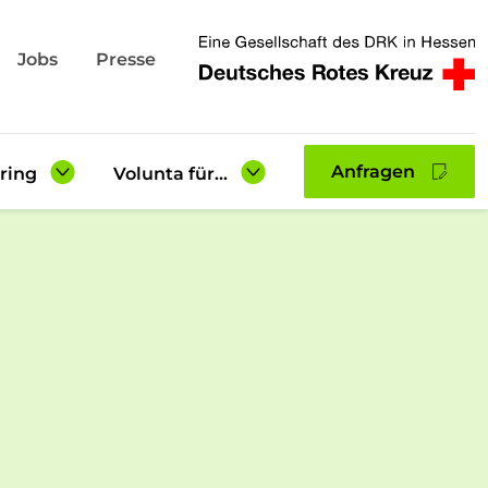
Jobs
Presse
Anfragen
ring
Volunta für...
Lehrkräfte &
Berufsberatung
te
Eltern
gsberichte
Einsatzstellen
Downloadbereich
Gastfamilien