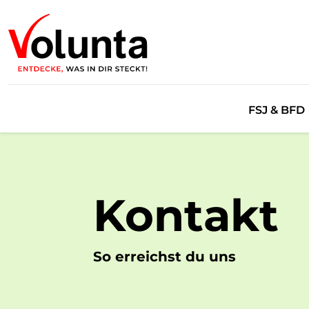
FSJ & BFD
Angebot
Checkliste
Kontakt
Erfahrung
Empfiehl d
So erreichst du uns
Freiwillig