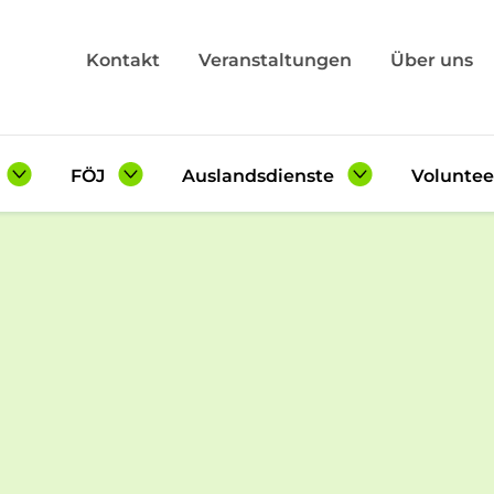
Kontakt
Veranstaltungen
Über uns
FÖJ
Auslandsdienste
Voluntee
Angebot
Angebot
Angebot
Checkliste
Checkliste
Checklis
sberichte
Erfahrungsberichte
Erfahrungsberichte
Erfahrun
ein FSJ
Freiwilligen-Wiki
Auslands-Wiki
en-Wiki
Seminare FÖJ