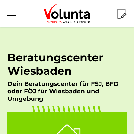
FSJ & BFD
Beratungscenter
Angebot
FÖJ
Wiesbaden
Checkliste
Angebot
Dein Beratungscenter für FSJ, BFD
Erfahrungsberichte
Auslandsdienste
oder FÖJ für Wiesbaden und
Checkliste
Empfiehl dein FSJ
Angebot
Umgebung
Erfahrungsberichte
Volunteering
Freiwilligen-Wiki
Checkliste
Freiwilligen-Wiki
Angebot
Seminare
Erfahrungsberichte
Volunta für...
Seminare FÖJ
Checkliste