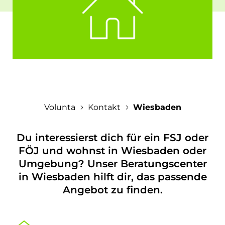
Auslands-Wiki
Lehrkräfte & Berufsberatung
Erfahrungsberichte
Anfragen
Eltern
Einsatzstellen
Kontakt
Veranstaltungen
Über uns
Jobs
Downloadbereich
Presse
Gastfamilien
Volunta
Kontakt
Wiesbaden
Du interessierst dich für ein FSJ oder
FÖJ und wohnst in Wiesbaden oder
Umgebung? Unser Beratungscenter
in Wiesbaden hilft dir, das passende
Angebot zu finden.