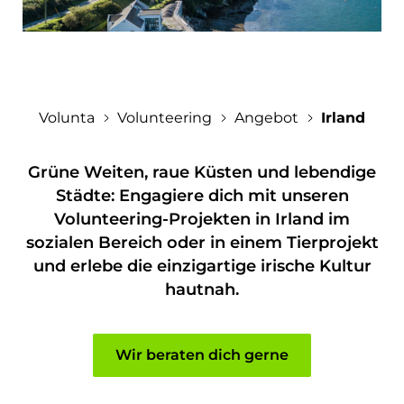
Auslands-Wiki
Lehrkräfte & Berufsberatung
Erfahrungsberichte
Anfragen
Eltern
Einsatzstellen
Volunta
Volunteering
Angebot
Irland
Kontakt
Veranstaltungen
Über uns
Jobs
Downloadbereich
Presse
Grüne Weiten, raue Küsten und lebendige
Gastfamilien
Städte: Engagiere dich mit unseren
Volunteering-Projekten in Irland im
sozialen Bereich oder in einem Tierprojekt
und erlebe die einzigartige irische Kultur
hautnah.
Wir beraten dich gerne