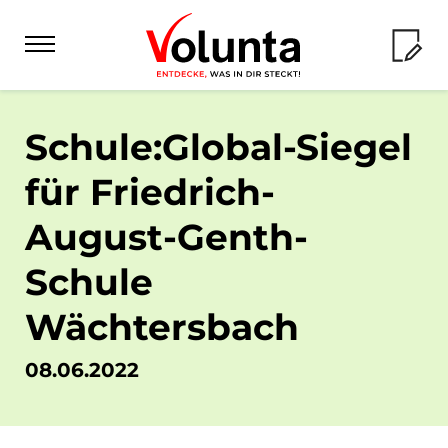
Schule:Global-Siegel
FSJ & BFD
für Friedrich-
Angebot
FÖJ
August-Genth-
Checkliste
Angebot
Schule
Erfahrungsberichte
Auslandsdienste
Checkliste
Wächtersbach
Empfiehl dein FSJ
Angebot
Erfahrungsberichte
Volunteering
08.06.2022
Freiwilligen-Wiki
Checkliste
Freiwilligen-Wiki
Angebot
Seminare
Erfahrungsberichte
Volunta für...
Seminare FÖJ
Checkliste