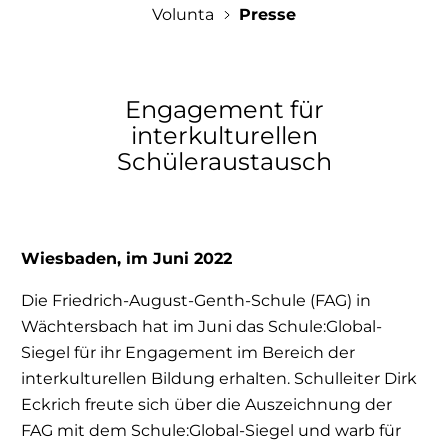
Volunta
Presse
Auslands-Wiki
Lehrkräfte & Berufsberatung
Erfahrungsberichte
Anfragen
Eltern
Engagement für
Einsatzstellen
interkulturellen
Kontakt
Veranstaltungen
Über uns
Jobs
Downloadbereich
Schüleraustausch
Presse
Gastfamilien
Wiesbaden, im Juni 2022
Die Friedrich-August-Genth-Schule (FAG) in
Wächtersbach hat im Juni das Schule:Global-
Siegel für ihr Engagement im Bereich der
interkulturellen Bildung erhalten. Schulleiter Dirk
Eckrich freute sich über die Auszeichnung der
FAG mit dem Schule:Global-Siegel und warb für