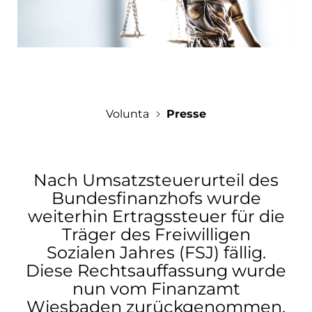
Auslands-Wiki
Lehrkräfte & Berufsberatung
Erfahrungsberichte
Anfragen
Eltern
Einsatzstellen
Kontakt
Veranstaltungen
Über uns
Jobs
Downloadbereich
Volunta
Presse
Presse
Gastfamilien
Nach Umsatzsteuerurteil des
Bundesfinanzhofs wurde
weiterhin Ertragssteuer für die
Träger des Freiwilligen
Sozialen Jahres (FSJ) fällig.
Diese Rechtsauffassung wurde
nun vom Finanzamt
Wiesbaden zurückgenommen.