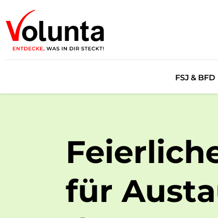
FSJ & BFD
Angebot
Checkliste
Feierlich
Erfahrung
Empfiehl d
für Aust
Freiwillig