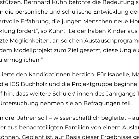
tützen. Bernhard Kühn betonte die Bedeutung s
r die persönliche und schulische Entwicklung der
ertvolle Erfahrung, die jungen Menschen neue Hor
klung fördert“, so Kühn. „Leider haben Kinder au
nzte Möglichkeiten, an solchen Austauschprogra
t dem Modellprojekt zum Ziel gesetzt, diese Ungl
u ermöglichen.“
lierte den Kandidatinnen herzlich. Für Isabelle, M
n, die IGS Buchholz und die Projektgruppe beginn
f hin, dass weitere Schüler/-innen des Jahrgangs T
 Untersuchung nehmen sie an Befragungen teil.
 drei Jahren soll – wissenschaftlich begleitet – a
er aus benachteiligten Familien von einem Auslan
können. Geplant ist, auf Basis dieser Ergebnisse