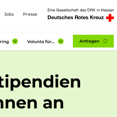
Jobs
Presse
Anfragen
ring
Volunta für...
Lehrkräfte &
Berufsberatung
te
tipendien
Eltern
gsberichte
Einsatzstellen
nnen an
Downloadbereich
Gastfamilien