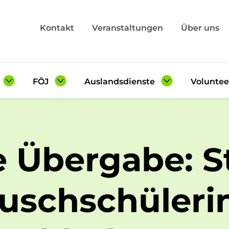
Kontakt
Veranstaltungen
Über uns
FÖJ
Auslandsdienste
Voluntee
Angebot
Angebot
Angebot
Checkliste
Checkliste
Checklis
e Übergabe: S
sberichte
Erfahrungsberichte
Erfahrungsberichte
Erfahrun
ein FSJ
Freiwilligen-Wiki
Auslands-Wiki
auschschüleri
en-Wiki
Seminare FÖJ