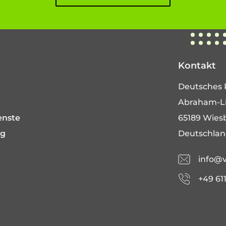
Kontakt
Deutsches 
Abraham-Li
enste
65189 Wies
ng
Deutschla
info@v
+49 61