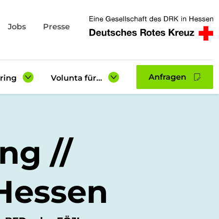
Jobs
Presse
Anfragen
ring
Volunta für...
Lehrkräfte &
Berufsberatung
te
ng //
Eltern
gsberichte
Einsatzstellen
 Hessen
Downloadbereich
Gastfamilien