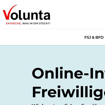
FSJ & BFD
Angebot
Checkliste
Online-In
Erfahrung
Empfiehl d
Freiwilli
Freiwillig