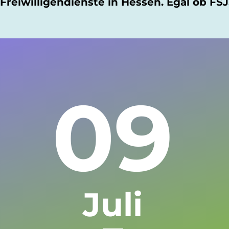
Freiwilligendienste in Hessen. Egal ob FS
09
Juli