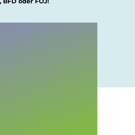
J, BFD oder FÖJ!