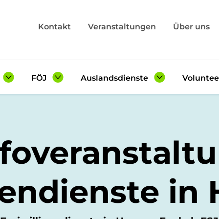
Kontakt
Veranstaltungen
Über uns
FÖJ
Auslandsdienste
Voluntee
Angebot
Angebot
Angebot
Checkliste
Checkliste
Checklis
foveranstaltu
sberichte
Erfahrungsberichte
Erfahrungsberichte
Erfahrun
ein FSJ
Freiwilligen-Wiki
Auslands-Wiki
gendienste in
en-Wiki
Seminare FÖJ