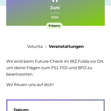
Auslands-Wiki
Lehrkräfte & Berufsberatung
Juni
Erfahrungsberichte
Anfragen
Eltern
2026
Präsenz
Einsatzstellen
Kontakt
Veranstaltungen
Über uns
Jobs
Downloadbereich
Presse
Volunta
Veranstaltungen
Gastfamilien
Wir sind beim Future-Check im BIZ Fulda vor Ort
um deine Fragen zum FSJ, FÖJ und BFD zu
beantworten.
Wir freuen uns auf dich!
Datum: