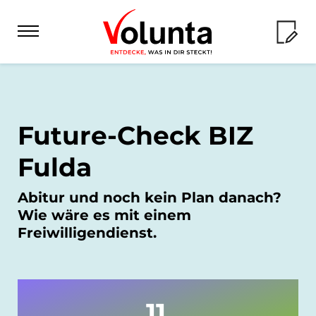
FSJ & BFD
Future-Check BIZ
Angebot
FÖJ
Fulda
Checkliste
Angebot
Abitur und noch kein Plan danach?
Erfahrungsberichte
Auslandsdienste
Wie wäre es mit einem
Checkliste
Empfiehl dein FSJ
Angebot
Freiwilligendienst.
Erfahrungsberichte
Volunteering
Freiwilligen-Wiki
Checkliste
Freiwilligen-Wiki
Angebot
Seminare
Erfahrungsberichte
Volunta für...
11
Seminare FÖJ
Checkliste